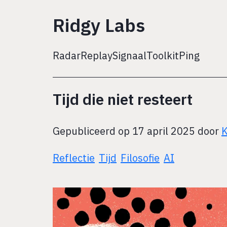
Ridgy Labs
Radar
Replay
Signaal
Toolkit
Ping
Tijd die niet resteert
Gepubliceerd op 17 april 2025 door
K
Reflectie
Tijd
Filosofie
AI