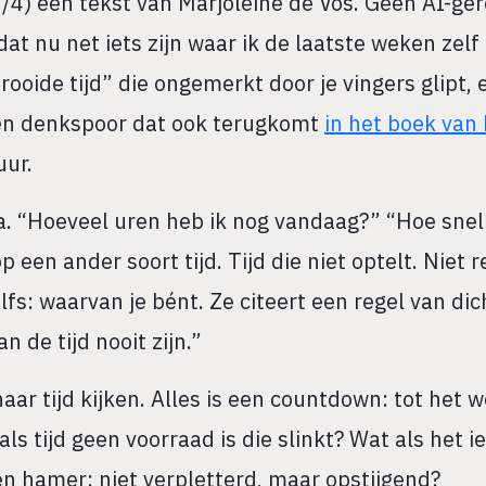
/4) een tekst van Marjoleine de Vos. Geen AI-ge
 dat nu net iets zijn waar ik de laatste weken zel
rooide tijd” die ongemerkt door je vingers glipt,
 Een denkspoor dat ook terugkomt
in het boek va
uur.
enda. “Hoeveel uren heb ik nog vandaag?” “Hoe sne
 een ander soort tijd. Tijd die niet optelt. Niet r
elfs: waarvan je bént. Ze citeert een regel van di
n de tijd nooit zijn.”
aar tijd kijken. Alles is een countdown: tot het 
ls tijd geen voorraad is die slinkt? Wat als het ie
n hamer: niet verpletterd, maar opstijgend?