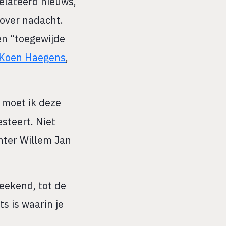
relateerd nieuws,
f over nadacht.
 en “toegewijde
n Koen Haegens
,
l moet ik deze
esteert. Niet
chter Willem Jan
weekend, tot de
ts is waarin je