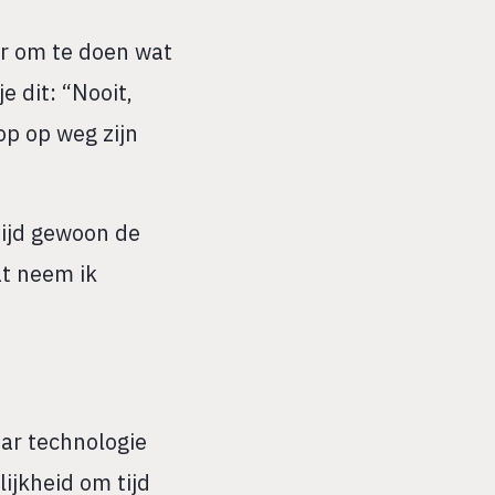
ar om te doen wat
e dit: “Nooit,
op op weg zijn
 tijd gewoon de
at neem ik
ar technologie
ijkheid om tijd