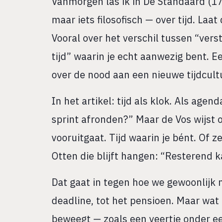
Vanmorgen las ik in De Standaard (17
maar iets filosofisch — over tijd. Laat
Vooral over het verschil tussen “verst
tijd” waarin je echt aanwezig bent.
over de nood aan een nieuwe tijdcult
In het artikel: tijd als klok. Als ag
sprint afronden?” Maar de Vos wijst op
vooruitgaat. Tijd waarin je bént. Of z
Otten die blijft hangen: “Resterend ka
Dat gaat in tegen hoe we gewoonlijk n
deadline, tot het pensioen. Maar wat a
beweegt — zoals een veertje onder ee