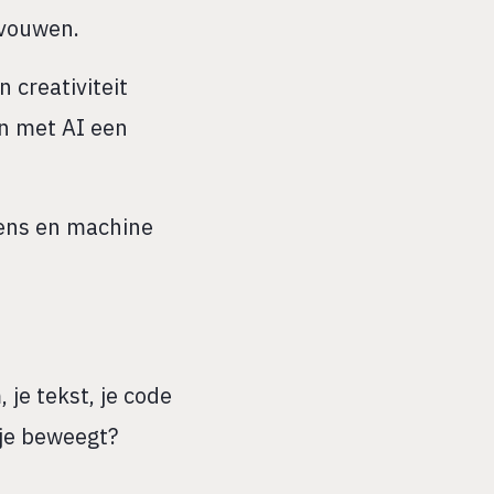
tvouwen.
 creativiteit
en met AI een
mens en machine
 je tekst, je code
 je beweegt?